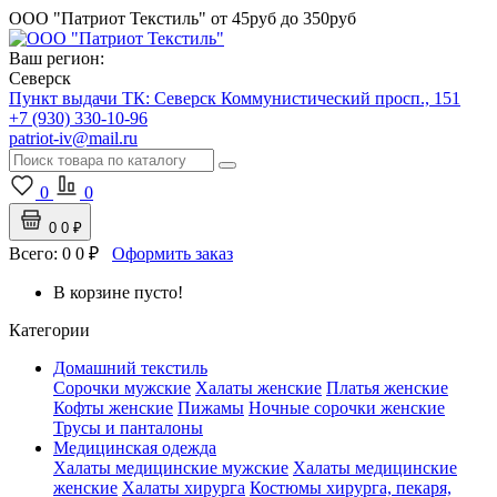
ООО "Патриот Текстиль"
от 45руб до 350руб
Ваш регион:
Северск
Пункт выдачи ТК:
Северск
Коммунистический просп., 151
+7 (930) 330-10-96
patriot-iv@mail.ru
0
0
0
0 ₽
Всего:
0
0 ₽
Оформить заказ
В корзине пусто!
Категории
Домашний текстиль
Сорочки мужские
Халаты женские
Платья женские
Кофты женские
Пижамы
Ночные сорочки женские
Трусы и панталоны
Медицинская одежда
Халаты медицинские мужские
Халаты медицинские
женские
Халаты хирурга
Костюмы хирурга, пекаря,