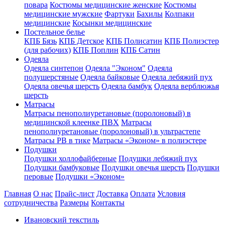
повара
Костюмы медицинские женские
Костюмы
медицинские мужские
Фартуки
Бахилы
Колпаки
медицинские
Косынки медицинские
Постельное белье
КПБ Бязь
КПБ Детское
КПБ Полисатин
КПБ Полиэстер
(для рабочих)
КПБ Поплин
КПБ Сатин
Одеяла
Одеяла синтепон
Одеяла "Эконом"
Одеяла
полушерстяные
Одеяла байковые
Одеяла лебяжий пух
Одеяла овечья шерсть
Одеяла бамбук
Одеяла верблюжья
шерсть
Матрасы
Матрасы пенополиуретановые (поролоновый) в
медицинской клеенке ПВХ
Матрасы
пенополиуретановые (поролоновый) в ультрастепе
Матрасы РВ в тике
Матрасы «Эконом» в полиэстере
Подушки
Подушки холлофайберные
Подушки лебяжий пух
Подушки бамбуковые
Подушки овечья шерсть
Подушки
перовые
Подушки «Эконом»
Главная
О нас
Прайс-лист
Доставка
Оплата
Условия
сотрудничества
Размеры
Контакты
Ивановский текстиль