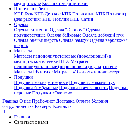
медицинские
Косынки медицинские
Постельное белье
КПБ Бязь
КПБ Детское
КПБ Полисатин
КПБ Полиэстер
(для рабочих)
КПБ Поплин
КПБ Сатин
Одеяла
Одеяла синтепон
Одеяла "Эконом"
Одеяла
полушерстяные
Одеяла байковые
Одеяла лебяжий пух
Одеяла овечья шерсть
Одеяла бамбук
Одеяла верблюжья
шерсть
Матрасы
Матрасы пенополиуретановые (поролоновый) в
медицинской клеенке ПВХ
Матрасы
пенополиуретановые (поролоновый) в ультрастепе
Матрасы РВ в тике
Матрасы «Эконом» в полиэстере
Подушки
Подушки холлофайберные
Подушки лебяжий пух
Подушки бамбуковые
Подушки овечья шерсть
Подушки
перовые
Подушки «Эконом»
Главная
О нас
Прайс-лист
Доставка
Оплата
Условия
сотрудничества
Размеры
Контакты
Главная
Связаться с нами