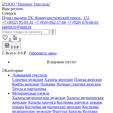
Ваш регион:
Северск
Пункт выдачи ТК:
Коммунистический просп., 151
+7 (4932) 95-01-41
+7 (910) 692-17-66
+7 (920) 676-66-01
patriot-iv@mail.ru
0
0
0
0 ₽
Всего:
0
0 ₽
Оформить заказ
В корзине пусто!
Категории
Домашний текстиль
Сорочки мужские
Халаты женские
Платья женские
Кофты женские
Пижамы
Ночные сорочки женские
Трусы и панталоны
Медицинская одежда
Халаты медицинские мужские
Халаты медицинские
женские
Халаты хирурга
Костюмы хирурга, пекаря,
повара
Костюмы медицинские женские
Костюмы
медицинские мужские
Фартуки
Бахилы
Колпаки