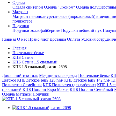
Одеяла
Одеяла синтепон
Одеяла "Эконом"
Одеяла полушерстяны
Матрасы
Матрасы пенополиуретановые (поролоновый) в медицин
полиэстере
Подушки
Подушки холлофайберные
Подушки лебяжий пух
Подушк
Главная
О нас
Прайс-лист
Доставка
Оплата
Условия сотруднич
Главная
Постельное белье
КПБ Сатин
КПБ Сатин 1.5 спальный
КПБ 1.5 спальный, сатин 2698
Домашний текстиль
Медицинская одежда
Постельное белье
КП
Детское
КПБ детское Бязь 125 г/м²
КПБ детское Бязь 142 г/м²
КП
Полисатин Семейный
КПБ Полиэстер (для рабочих)
КПБ 1.5 с
простыней
КПБ Поплин Евро Макси
КПБ Поплин Семейный
Одеяла
Матрасы
Подушки