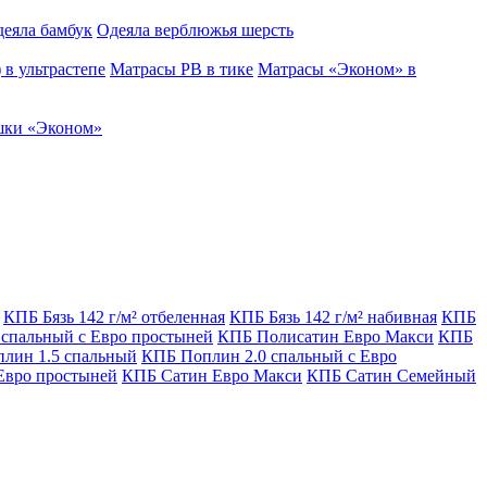
еяла бамбук
Одеяла верблюжья шерсть
в ультрастепе
Матрасы РВ в тике
Матрасы «Эконом» в
ки «Эконом»
КПБ Бязь 142 г/м² отбеленная
КПБ Бязь 142 г/м² набивная
КПБ
 спальный с Евро простыней
КПБ Полисатин Евро Макси
КПБ
лин 1.5 спальный
КПБ Поплин 2.0 спальный с Евро
Евро простыней
КПБ Сатин Евро Макси
КПБ Сатин Семейный