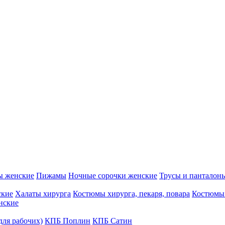
ы женские
Пижамы
Ночные сорочки женские
Трусы и панталон
ские
Халаты хирурга
Костюмы хирурга, пекаря, повара
Костюмы
нские
для рабочих)
КПБ Поплин
КПБ Сатин