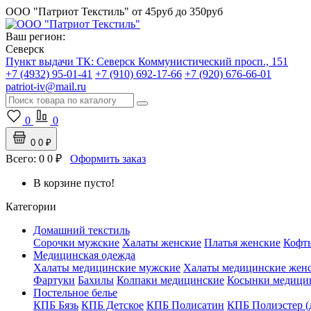
ООО "Патриот Текстиль"
от 45руб до 350руб
Ваш регион:
Северск
Пункт выдачи ТК:
Северск
Коммунистический просп., 151
+7 (4932) 95-01-41
+7 (910) 692-17-66
+7 (920) 676-66-01
patriot-iv@mail.ru
0
0
0
0 ₽
Всего:
0
0 ₽
Оформить заказ
В корзине пусто!
Категории
Домашний текстиль
Сорочки мужские
Халаты женские
Платья женские
Кофт
Медицинская одежда
Халаты медицинские мужские
Халаты медицинские жен
Фартуки
Бахилы
Колпаки медицинские
Косынки медици
Постельное белье
КПБ Бязь
КПБ Детское
КПБ Полисатин
КПБ Полиэстер (