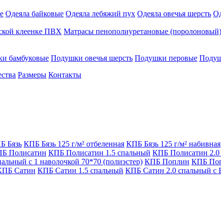
е
Одеяла байковые
Одеяла лебяжий пух
Одеяла овечья шерсть
Од
ской клеенке ПВХ
Матрасы пенополиуретановые (поролоновый) 
и бамбуковые
Подушки овечья шерсть
Подушки перовые
Подуш
ества
Размеры
Контакты
Б Бязь
КПБ Бязь 125 г/м² отбеленная
КПБ Бязь 125 г/м² набивная
Б Полисатин
КПБ Полисатин 1.5 спальный
КПБ Полисатин 2.0
пальный с 1 наволочкой 70*70 (полиэстер)
КПБ Поплин
КПБ Поп
КПБ Сатин
КПБ Сатин 1.5 спальный
КПБ Сатин 2.0 спальный с 